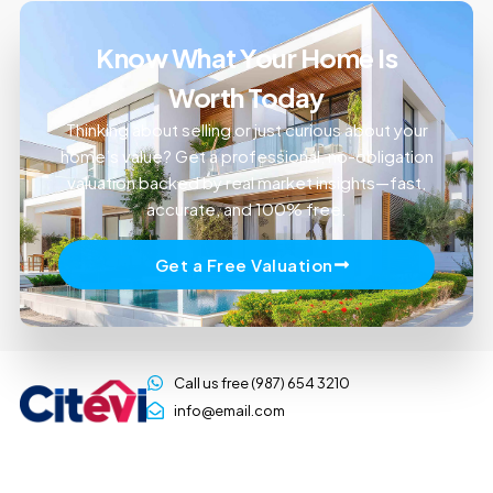
Know What Your Home Is
Worth Today
Thinking about selling or just curious about your
home’s value? Get a professional, no-obligation
valuation backed by real market insights—fast,
accurate, and 100% free.
Get a Free Valuation
Call us free (987) 654 3210
info@email.com