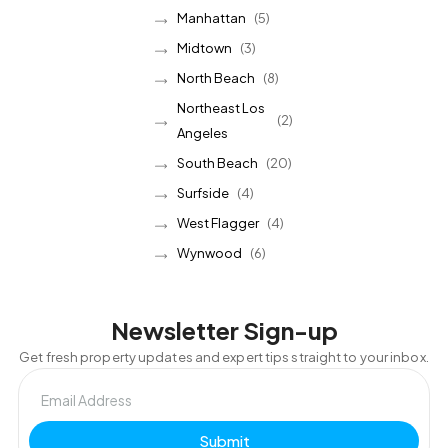
Manhattan
(5)
Midtown
(3)
North Beach
(8)
Northeast Los
(2)
Angeles
South Beach
(20)
Surfside
(4)
West Flagger
(4)
Wynwood
(6)
Newsletter Sign-up
Get fresh property updates and expert tips straight to your inbox.
Submit