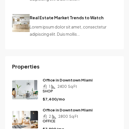
Real Estate Market Trends to Watch
Lorem ipsum dolor sit amet, consectetur
adipiscing elit. Duis mollis…
Properties
Office in Downtown Miami
1
2400
Sq Ft
SHOP
$7,400/mo
Office in Downtown Miami
2
2800
Sq Ft
OFFICE