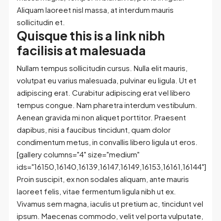
Aliquam laoreet nisl massa, at interdum mauris
sollicitudin et.
Quisque this is a link nibh
facilisis at malesuada
Nullam tempus sollicitudin cursus. Nulla elit mauris,
volutpat eu varius malesuada, pulvinar eu ligula. Ut et
adipiscing erat. Curabitur adipiscing erat vel libero
tempus congue. Nam pharetra interdum vestibulum.
Aenean gravida mi non aliquet porttitor. Praesent
dapibus, nisi a faucibus tincidunt, quam dolor
condimentum metus, in convallis libero ligula ut eros.
[gallery columns="4" size="medium"
ids="16150,16140,16139,16147,16149,16153,16161,16144"]
Proin suscipit, ex non sodales aliquam, ante mauris
laoreet felis, vitae fermentum ligula nibh ut ex.
Vivamus sem magna, iaculis ut pretium ac, tincidunt vel
ipsum. Maecenas commodo, velit vel porta vulputate,