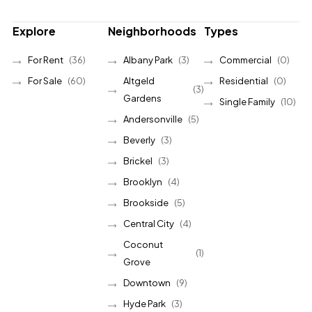
Explore
Neighborhoods
Types
For Rent
(36)
Albany Park
(3)
Commercial
(0)
For Sale
(60)
Altgeld
Residential
(0)
(3)
Gardens
Single Family
(10)
Andersonville
(5)
Beverly
(3)
Brickel
(3)
Brooklyn
(4)
Brookside
(5)
Central City
(4)
Coconut
(1)
Grove
Downtown
(9)
Hyde Park
(3)