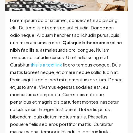
Lorem ipsum dolor sit amet, consectetur adipiscing
elit. Duis mollis et sem sed sollicitudin. Donec non
odio neque. Aliquam hendrerit sollicitudin purus, quis
rutrum mi accumsan nec.
Quisque bibendum orci ac
nibh facilisis
, at malesuada orci congue. Nullam
tempus sollicitudin cursus. Ut et adipiscing erat.
Curabitur
this is a text link
libero tempus congue. Duis
mattis laoreet neque, et ornare neque sollicitudin at.
Proin sagittis dolor sed mi elementum pretium. Donec
et justo ante. Vivamus egestas sodales est, eu
rhoncus urna semper eu. Cum sociis natoque
penatibus et magnis dis parturient montes, nascetur
ridiculus mus. Integer tristique elit lobortis purus
bibendum, quis dictum metus mattis. Phasellus
posuere felis sed eros porttitor mattis. Curabitur
massa magna, tempor in blandit id, porta in ligula.