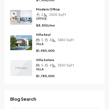
$7,900/mo
Modern Office
2
2500
Sq Ft
OFFICE
$8,500/mo
Villa Azul
5
4
3450
Sq Ft
VILLA
$1,950,000
Villa Solara
5
4
3250
Sq Ft
VILLA
$1,785,000
Blog Search